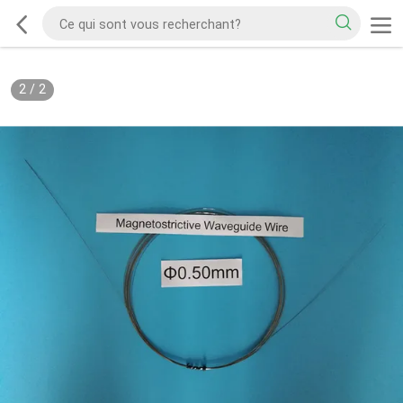
2
/
2