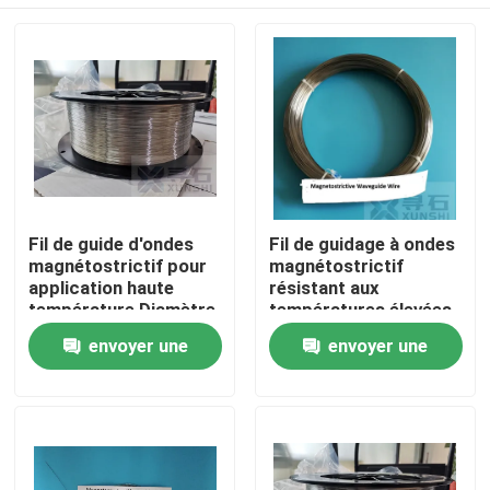
Fil de guide d'ondes
Fil de guidage à ondes
magnétostrictif pour
magnétostrictif
application haute
résistant aux
température Diamètre
températures élevées
0,8 mm
Diamètre 0,8 mm
À la maison
envoyer une
envoyer une
demande
demande
Produits
Vidéos