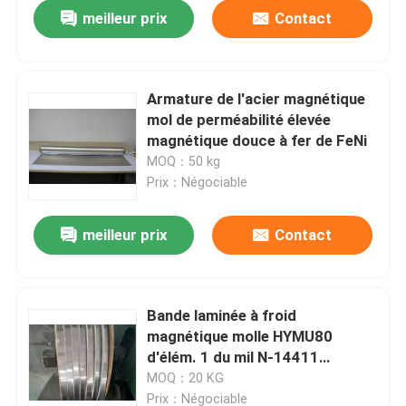
meilleur prix
Contact
Armature de l'acier magnétique
mol de perméabilité élevée
magnétique douce à fer de FeNi
MOQ：50 kg
Prix：Négociable
meilleur prix
Contact
À la maison
Bande laminée à froid
magnétique molle HYMU80
Produits
d'élém. 1 du mil N-14411
d'alliages de nickel de Sheilding
MOQ：20 KG
Vidéos
Prix：Négociable