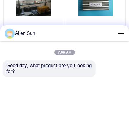
Permendur - induction
Matériaux magnétiques
magnétique de
mous du permendur 2V,
Allen Sun
saturation la plus
alliage de la barre
élevée matérielle
ronde 25mm Hiperco
magnétostrictive de 49
50 de bandes
7:06 AM
meilleur prix
meilleur prix
alliages
Good day, what product are you looking 
for?
Contact
Contact
Regardez plus
Aperçu
Au sujet de nous
Contactez-nous
Desktop Site