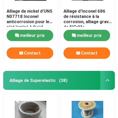
Alliage de nickel d'UNS
Alliage d'Inconel 686
N07718 Inconel
de résistance à la
anticorrosion pour le
corrosion, alliage grave
plat laminé à froid
de NiCrMo
d'environnements
meilleur prix
meilleur prix
Contact
Contact
Alliage de Superelastic
(38)