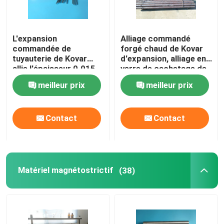
L'expansion
Alliage commandé
commandée de
forgé chaud de Kovar
tuyauterie de Kovar
d'expansion, alliage en
allie l'épaisseur 0.015-
verre de cachetage de
0.5mm d'O.D. 0.2-8mm
barre ronde
meilleur prix
meilleur prix
Contact
Contact
Matériel magnétostrictif
(38)