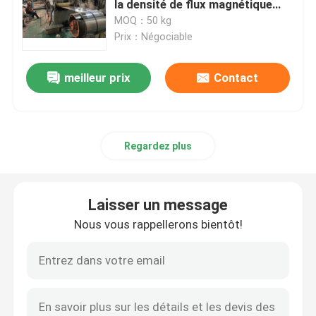
la densité de flux magnétique
élevée de saturation
MOQ：50 kg
Alliage d'Incoloy
Prix：Négociable
meilleur prix
Contact
Alliage de nickel de Monel
Alliage de Nimonic
Regardez plus
Alliages de Nitronic
Laisser un message
Acier inoxydable spécial
Nous vous rappellerons bientôt!
Alliage à un aimant permanent
L'alliage ZR