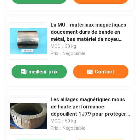
La MU - matériaux magnétiques
doucement durs de bande en
métal, bas matériel de noyau
d'aimant de champ coercitif
MOQ：30 kg
Prix：Négociable
meilleur prix
Contact
Les alliages magnétiques mous
de haute performance
dépouillent 1J79 pour protéger
la densité 8.6g/Cm3
MOQ：50 kg
Prix：Négociable