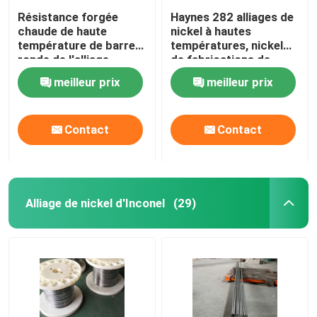
Résistance forgée
Haynes 282 alliages de
chaude de haute
nickel à hautes
température de barre
températures, nickel
ronde de l'alliage
de fabrications de
GH4169 de cobalt de
feuille a basé des
meilleur prix
meilleur prix
nickel
alliages
Contact
Contact
Alliage de nickel d'Inconel
(29)