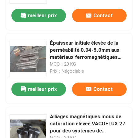
meilleur prix
Contact
À propos de nous
Visite de l'usine
Épaisseur initiale élevée de la
perméabilité 0.04-5.0mm aux
Contrôle de la qualité
matériaux ferromagnétiques
HYMU80 mous
MOQ：20 KG
Prix：Négociable
Nous contacter
meilleur prix
Contact
Nouvelles
Les affaires
Alliages magnétiques mous de
saturation élevée VACOFLUX 27
pour des systèmes de
Demandez un devis
déclencheur de haute
MOQ：20 KG