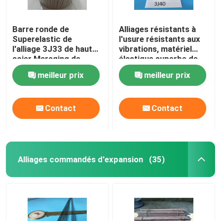
Barre ronde de
Alliages résistants à
Superelastic de
l'usure résistants aux
l'alliage 3J33 de haut
vibrations, matériel
acier Maraging de
élastique superbe de
haute résistance
centre de l'axe 3J40
meilleur prix
meilleur prix
d'élasticité
Contact
Contact
Alliages commandés d'expansion
(35)