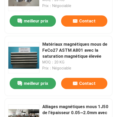
performance
Prix：Négociable
Alliage de cobalt de nickel
meilleur prix
Contact
Alliage de nickel d'Inconel
Matériaux magnétiques mous de
Alliages magnétiques mous
FeCo27 ASTM A801 avec la
saturation magnétique élevée
MOQ：20 KG
Alliage de Superelastic
Prix：Négociable
Alliages commandés d'expansion
meilleur prix
Contact
Matériel magnétostrictif
Alliages magnétiques mous 1J50
de l'épaisseur 0.05~2.0mm avec
Alliage de Hastelloy