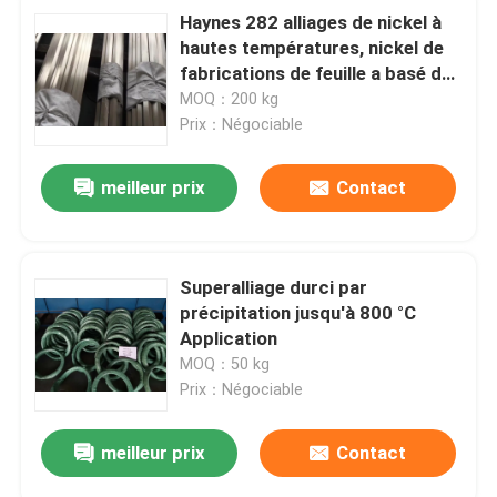
Haynes 282 alliages de nickel à
hautes températures, nickel de
fabrications de feuille a basé des
alliages
MOQ：200 kg
Prix：Négociable
meilleur prix
Contact
Superalliage durci par
précipitation jusqu'à 800 °C
Application
MOQ：50 kg
Prix：Négociable
meilleur prix
Contact