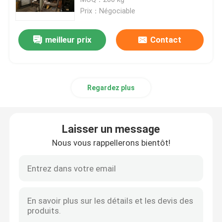
Prix：Négociable
Alliage de cobalt de nickel
meilleur prix
Contact
Alliage de nickel d'Inconel
Regardez plus
Alliages magnétiques mous
Alliage de Superelastic
Laisser un message
Nous vous rappellerons bientôt!
Alliages commandés d'expansion
Matériel magnétostrictif
Alliage de Hastelloy