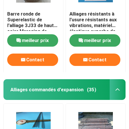
Barre ronde de
Alliages résistants à
Superelastic de
l'usure résistants aux
l'alliage 3J33 de haut
vibrations, matériel
acier Maraging de
élastique superbe de
haute résistance
centre de l'axe 3J40
meilleur prix
meilleur prix
d'élasticité
Contact
Contact
Alliages commandés d'expansion
(35)