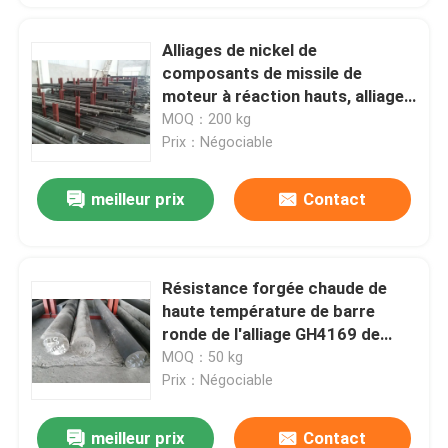
Alliages de nickel de
composants de missile de
moteur à réaction hauts, alliages
de nickel GH4141 de usinage
MOQ：200 kg
Prix：Négociable
meilleur prix
Contact
Résistance forgée chaude de
haute température de barre
ronde de l'alliage GH4169 de
cobalt de nickel
MOQ：50 kg
Prix：Négociable
meilleur prix
Contact