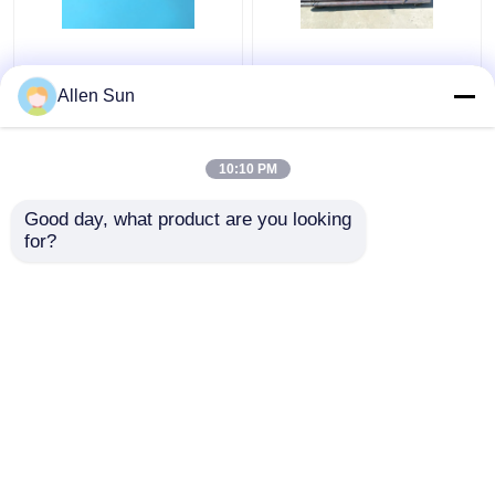
L'expansion
Alliage commandé
commandée de
forgé chaud de Kovar
Allen Sun
tuyauterie de Kovar
d'expansion, alliage en
allie l'épaisseur 0.015-
verre de cachetage de
0.5mm d'O.D. 0.2-8mm
barre ronde
10:10 PM
meilleur prix
meilleur prix
Good day, what product are you looking 
for?
Contact
Contact
Regardez plus
Aperçu
Au sujet de nous
Contactez-nous
Desktop Site
Plan du site
Privacy Policy