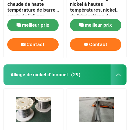
chaude de haute
nickel à hautes
température de barre
températures, nickel
ronde de l'alliage
de fabrications de
GH4169 de cobalt de
feuille a basé des
meilleur prix
meilleur prix
nickel
alliages
Contact
Contact
Alliage de nickel d'Inconel
(29)