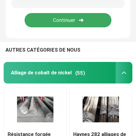
Alliage d'Incoloy
Alliage de nickel de Monel
AUTRES CATÉGORIES DE NOUS
Alliage de Nimonic
Alliages de Nitronic
Alliage de cobalt de nickel
(55)
Acier inoxydable spécial
Alliage à un aimant permanent
L'alliage ZR
Résistance forgée
Haynes 282 alliages de