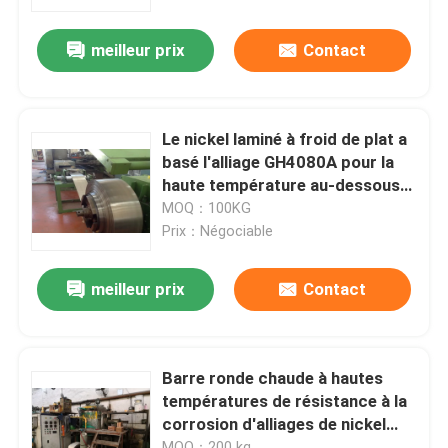
meilleur prix
Contact
À propos de nous
Visite de l'usine
Le nickel laminé à froid de plat a
basé l'alliage GH4080A pour la
Contrôle de la qualité
haute température au-dessous
de 800°C
MOQ：100KG
Prix：Négociable
Nous contacter
meilleur prix
Contact
Nouvelles
Les affaires
Barre ronde chaude à hautes
températures de résistance à la
corrosion d'alliages de nickel
Demandez un devis
d'IN-738 Inconel
MOQ：200 kg