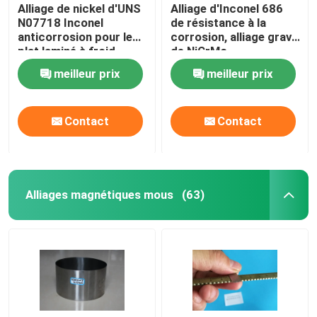
Alliage de nickel d'UNS
Alliage d'Inconel 686
N07718 Inconel
de résistance à la
anticorrosion pour le
corrosion, alliage grave
plat laminé à froid
de NiCrMo
d'environnements
meilleur prix
meilleur prix
Contact
Contact
Alliages magnétiques mous
(63)