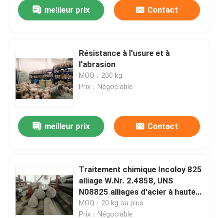
meilleur prix
Contact
Résistance à l'usure et à
l'abrasion
MOQ：200 kg
Prix：Négociable
meilleur prix
Contact
À la maison
Traitement chimique Incoloy 825
alliage W.Nr. 2.4858, UNS
Produits
N08825 alliages d'acier à haute
température au nickel, au fer, au
MOQ：20 kg ou plus
chrome
Vidéos
Prix：Négociable