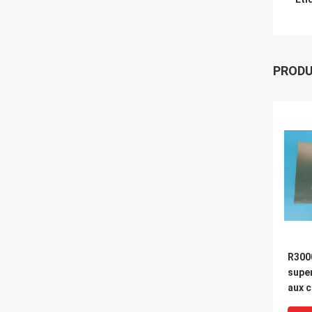
PROD
R3000
super
aux c
corr