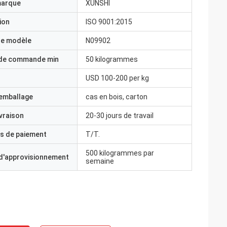
marque
XUNSHI
ion
ISO 9001:2015
e modèle
N09902
 de commande min
50 kilogrammes
USD 100-200 per kg
'emballage
cas en bois, carton
ivraison
20-30 jours de travail
s de paiement
T/T.
500 kilogrammes par
 d'approvisionnement
semaine