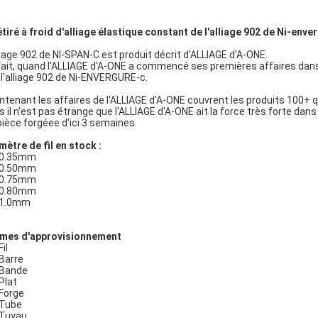
 étiré à froid d'alliage élastique constant de l'alliage 902 de Ni-env
lliage 902 de NI-SPAN-C est produit décrit d'ALLIAGE d'A-ONE.
fait, quand l'ALLIAGE d'A-ONE a commencé ses premières affaires dans
 l'alliage 902 de Ni-ENVERGURE-c.
ntenant les affaires de l'ALLIAGE d'A-ONE couvrent les produits 100+ q
s il n'est pas étrange que l'ALLIAGE d'A-ONE ait la force très forte dans
pièce forgéee d'ici 3 semaines.
mètre de fil en stock :
0.35mm
0.50mm
0.75mm
0.80mm
1.0mm
mes d'approvisionnement
Fil
Barre
Bande
Plat
Forge
Tube
Tuyau