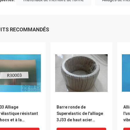
UITS RECOMMANDÉS
3 Alliage
Barre ronde de
All
élastique résistant
Superelastic de l'alliage
l'u
hocs et à la
3J33 de haut acier
vib
osion Co40CrNiMo
Maraging de haute
éla