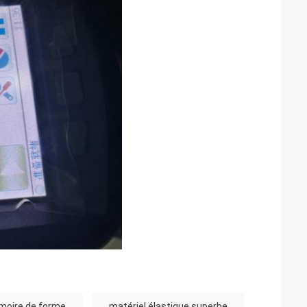
moire de forme
matériel élastique superbe