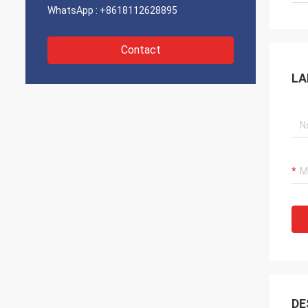
WhatsApp :
+8618112628895
Contact
LA
DE