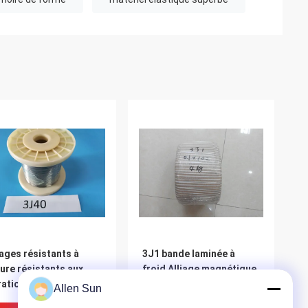
iages résistants à
3J1 bande laminée à
sure résistants aux
froid Alliage magnétique
rations, matériel
superélastique faible
Allen Sun
stique superbe de
résistant à la corrosion