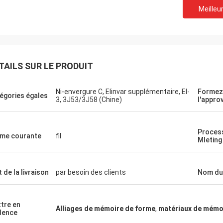
Meilleur
TAILS SUR LE PRODUIT
Ni-envergure C, Elinvar supplémentaire, El-
Formez
égories égales
Weree de Daniel
3, 3J53/3J58 (Chine)
l'appro
 la relation d'affaires pendant 3
, grand associé pour l'alliage de
Proces
me courante
fil
de nickel !
Mleting
t de la livraison
par besoin des clients
Nom du
tre en
Alliages de mémoire de forme
,
matériaux de mémo
dence