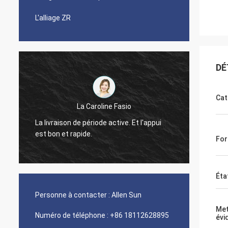
L'alliage ZR
DÉ
Cat
La Caroline Fasio
Ont été
La livraison de période active. Et l'appui
années
est bon et rapide.
For
cobalt 
Éta
Personne à contacter :
Allen Sun
Met
Numéro de téléphone :
+86 18112628895
évi