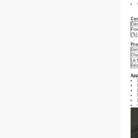
Com
Él
Poi
(%)
Pro
Den
Cha
La 
Rés
App