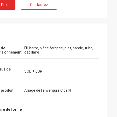
 Prix
Contactez
 de
Fil, barre, pièce forgéee, plat, bande, tube,
visionnement
capillaire
sus de
VOD + ESR
 produit
Alliage de l'envergure C de Ni
ire de forme