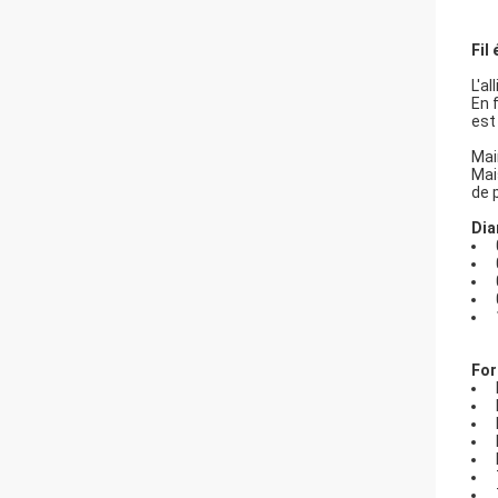
Fil
L'a
En 
est
Mai
Mai
de 
Dia
For