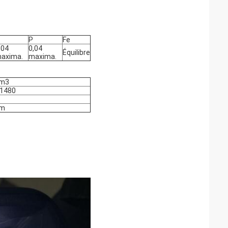
P
Fe
,04
0,04
Équilibre
axima.
maxima.
cm3
-1480
•m