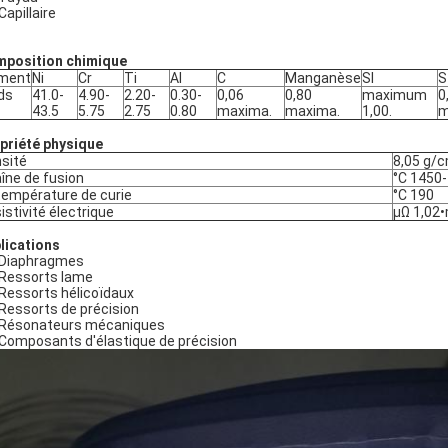
Capillaire
position chimique
ément
Ni
Cr
Ti
Al
C
Manganèse
SI
S
ds
41.0-
4.90-
2.20-
0.30-
0,06
0,80
maximum
0
43.5
5.75
2.75
0.80
maxima.
maxima.
1,00.
m
priété physique
sité
8,05 g/
îne de fusion
°C 1450
température de curie
°C 190
istivité électrique
µΩ 1,02
lications
Diaphragmes
Ressorts lame
Ressorts hélicoïdaux
Ressorts de précision
Résonateurs mécaniques
Composants d'élastique de précision