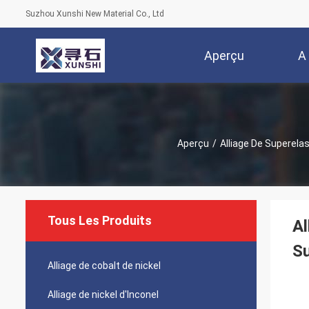
Suzhou Xunshi New Material Co., Ltd
Aperçu
A
Aperçu
/
Alliage De Superelas
Tous Les Produits
Al
Su
Alliage de cobalt de nickel
Alliage de nickel d'Inconel