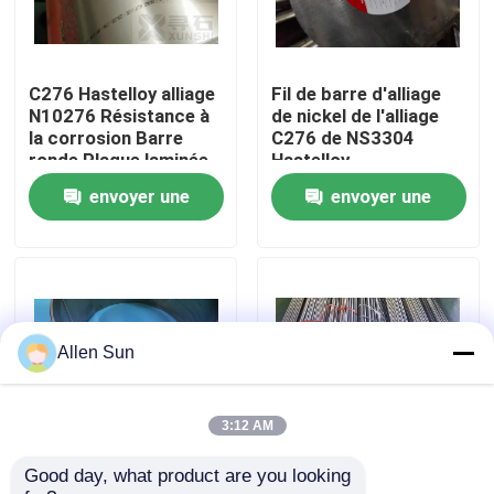
À propos de nous
C276 Hastelloy alliage
Fil de barre d'alliage
N10276 Résistance à
de nickel de l'alliage
Visite de l'usine
la corrosion Barre
C276 de NS3304
ronde Plaque laminée
Hastelloy
à froid ronde
anticorrosion
envoyer une
envoyer une
Contrôle de la qualité
demande
demande
Nous contacter
Nouvelles
Allen Sun
Les affaires
3:12 AM
Good day, what product are you looking 
Hastelloy C276
Pipe sans soudure en
Demandez un devis