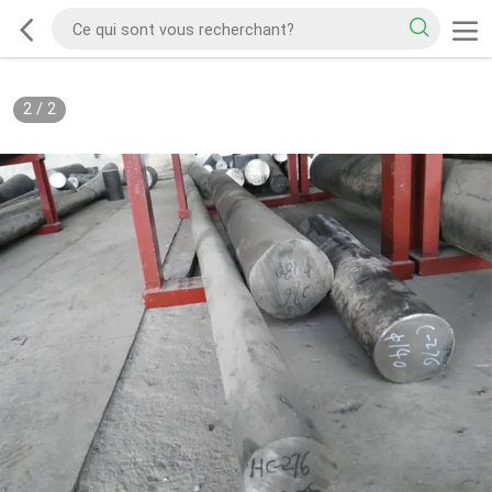
2
/
2