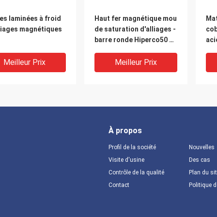
s laminées à froid
Haut fer magnétique mou
Mat
lliages magnétiques
de saturation d'alliages -
cob
barre ronde Hiperco50 de
aci
cobalt
ma
Meilleur Prix
Meilleur Prix
À propos
Profil de la société
Nouvelles
Visite d'usine
Des cas
Contrôle de la qualité
Plan du si
Contact
Politique d
U - matériaux
Les alliages magnétiques
Arm
étiques doucement
mous de haute
mag