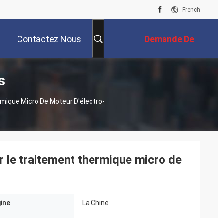
French
Contactez Nous
Demande De
s
Soumission
mique Micro De Moteur D'électro-
 le traitement thermique micro de
gine
La Chine