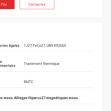
 Prix
Contactez
ories égales
1J27, FeCo27, UNS K92650
ce
Traitement thermique
émentaire
860°C
es mous
,
Alliages Hiperco27 magnétiques mous