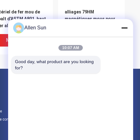
ériel de fer mou de
alliages 79HM
alt d'ASTM A801, haut
magnétiques mous pour
er allié de saturation
la perméabilité initiale
Allen Sun
gnétique magnétique
élevée de armature
magnétique
Meilleur Prix
Meilleur Prix
10:07 AM
Good day, what product are you looking 
for?
Produits
Alliage de cobalt de nickel
Alliage de nickel d'Inconel
te
Alliages magnétiques mous
e confidentialité
Toutes les catégories
ature de l'acier
Bande laminée à froid
nétique mol de
magnétique molle