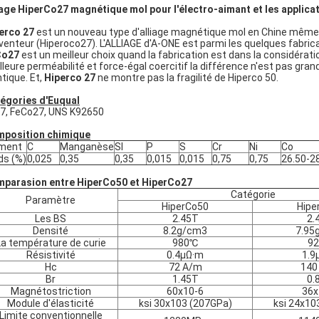
iage HiperCo27 magnétique mol pour l'électro-aimant et les applic
erco 27
est un nouveau type d'alliage magnétique mol en Chine même q
nventeur (Hiperoco27). L'ALLIAGE d'A-ONE est parmi les quelques fabri
Co27
est un meilleur choix quand la fabrication est dans la considéra
lleure perméabilité et force-égal coercitif la différence n'est pas gr
ntique. Et,
Hiperco 27
ne montre pas la fragilité de Hiperco 50.
égories d'Euqual
7, FeCo27, UNS K92650
position chimique
ément
C
Manganèse
SI
P
S
Cr
Ni
Co
ds (%)
0,025
0,35
0,35
0,015
0,015
0,75
0,75
26.50-2
parasion entre HiperCo50 et HiperCo27
Catégorie
Paramètre
HiperCo50
Hipe
Les BS
2.45T
2.
Densité
8.2g/cm3
7.95
La température de curie
980℃
9
Résistivité
0.4μΩ·m
1.9
Hc
72 A/m
140
Br
1.45T
0.
Magnétostriction
60x10-6
36x
Module d'élasticité
ksi 30x103 (207GPa)
ksi 24x10
Limite conventionnelle