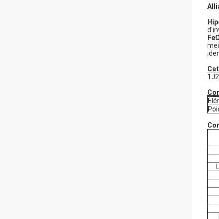
All
Hip
d'i
Fe
mei
ide
Cat
1J2
Com
Él
Poi
Com