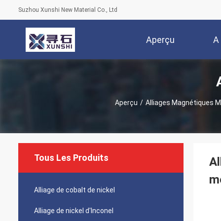
Suzhou Xunshi New Material Co., Ltd
Aperçu
A
Aperçu
/
Alliages Magnétiques 
Tous Les Produits
Al
mo
Alliage de cobalt de nickel
Alliage de nickel d'Inconel