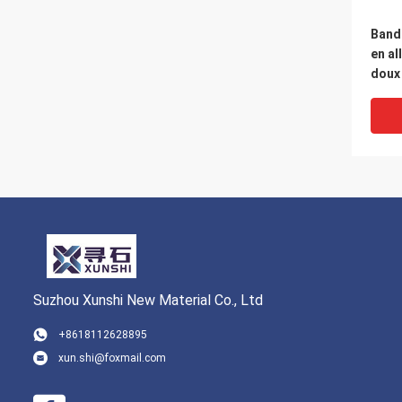
Bande
en a
doux
Suzhou Xunshi New Material Co., Ltd
+8618112628895
xun.shi@foxmail.com
La M
magn