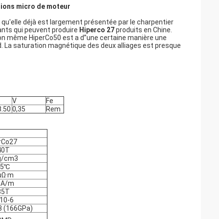
ations micro de moteur
u'elle déjà est largement présentée par le charpentier
cants qui peuvent produire
Hiperco 27
produits en Chine.
tion même HiperCo50 est a d”une certaine manière une
and. La saturation magnétique des deux alliages est presque
V
Fe
8.50
0,35
Rem
rCo27
40T
g/cm3
25℃
μΩ·m
 A/m
85T
10-6
3 (166GPa)