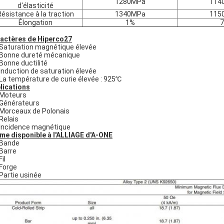
1280MPa
114
d'élasticité
Résistance à la traction
1340MPa
115
Élongation
1%
actères de Hiperco27
Saturation magnétique élevée
Bonne dureté mécanique
Bonne ductilité
Induction de saturation élevée
La température de curie élevée : 925℃
lications
Moteurs
Générateurs
Morceaux de Polonais
Relais
Incidence magnétique
me disponible à l'ALLIAGE d'A-ONE
Bande
Barre
Fil
Forge
Partie usinée