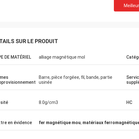
Meilleur
TAILS SUR LE PRODUIT
E DE MATÉRIEL
alliage magnétique mol
Catég
Weree de Daniel
 la relation d'affaires pendant 3
rmes
Barre, pièce forgéee, fil, bande, partie
Servi
, grand associé pour l'alliage de
pprovisionnement
usinée
suppl
de nickel !
sité
8.0g/cm3
HC
tre en évidence
fer magnétique mou
,
matériaux ferromagnétiqu