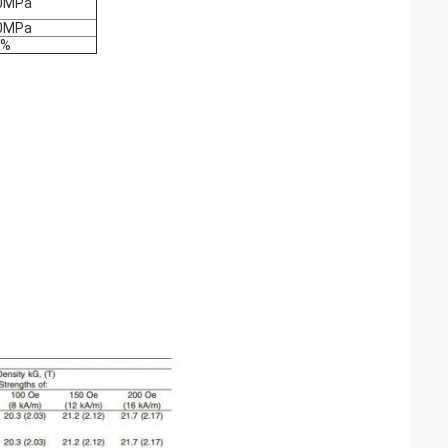
0MPa
0MPa
7%