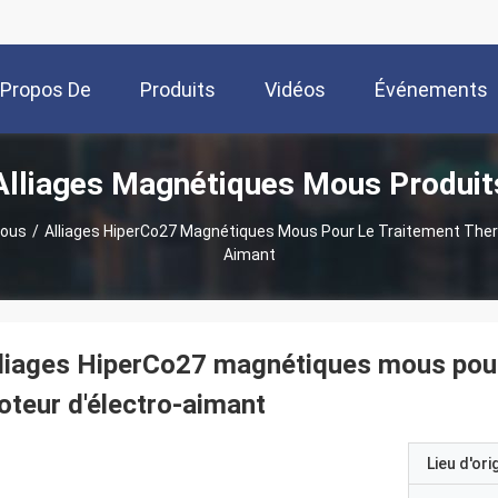
 Propos De
Produits
Vidéos
Événements
Alliages Magnétiques Mous Produit
Nous
Mous
/
Alliages HiperCo27 Magnétiques Mous Pour Le Traitement Ther
Aimant
liages HiperCo27 magnétiques mous pour
teur d'électro-aimant
Lieu d'ori