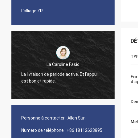
L'alliage ZR
DÉ
TYP
La Caroline Fasio
Ont été
La livraison de période active. Et l'appui
Fo
années
est bon et rapide.
d'a
cobalt 
Den
Personne à contacter :
Allen Sun
Met
Numéro de téléphone :
+86 18112628895