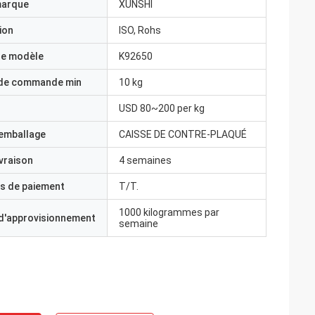
marque
XUNSHI
ion
ISO, Rohs
e modèle
K92650
 de commande min
10 kg
USD 80~200 per kg
'emballage
CAISSE DE CONTRE-PLAQUÉ
ivraison
4 semaines
s de paiement
T/T.
1000 kilogrammes par
 d'approvisionnement
semaine