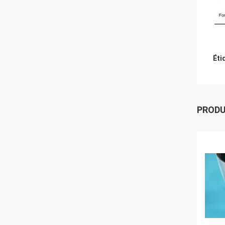
Éti
PROD