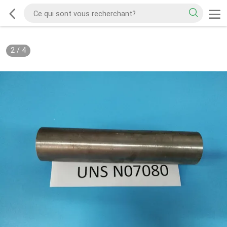
2
/
4