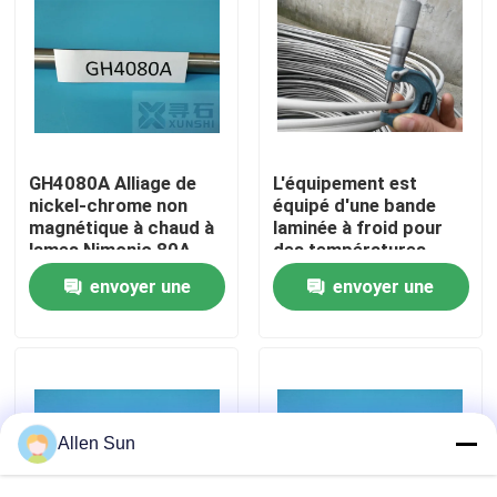
À propos de nous
Visite de l'usine
GH4080A Alliage de
L'équipement est
Contrôle de la qualité
nickel-chrome non
équipé d'une bande
magnétique à chaud à
laminée à froid pour
lames Nimonic 80A
des températures
Origine Chine
allant jusqu'à 815
Nous contacter
envoyer une
envoyer une
degrés.
demande
demande
Nouvelles
Les affaires
Allen Sun
Demandez un devis