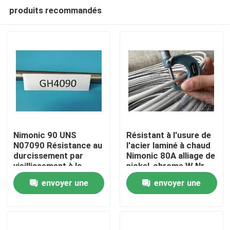
produits recommandés
Nimonic 90 UNS
Résistant à l'usure de
N07090 Résistance au
l'acier laminé à chaud
durcissement par
Nimonic 80A alliage de
À la maison
vieillissement à la
nickel-chrome W.Nr.
rampe Alliage Ni-Cr-
2.4631
envoyer une
envoyer une
Co à haute résistance
Produits
demande
demande
Vidéos