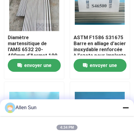
À propos de nous
Visite de l'usine
Diamètre
ASTM F1586 S31675
martensitique de
Barre en alliage d'acier
l'AMS 6532 20-
inoxydable renforcée
Contrôle de la qualité
400mm d'Aermet 100
à l'azote pour implants
chirurgicaux
envoyer une
envoyer une
Nous contacter
demande
demande
Nouvelles
Allen Sun
Les affaires
4:34 PM
Demandez un devis