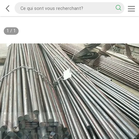
1
/
1