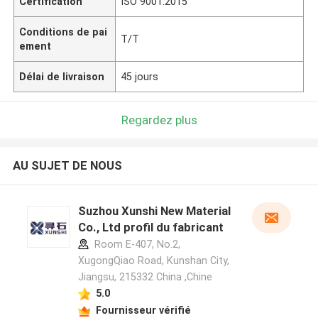
Certification
ISO 9001:2015
Conditions de pai
T/T
ement
Délai de livraison
45 jours
Regardez plus
AU SUJET DE NOUS
Suzhou Xunshi New Material
Co., Ltd profil du fabricant
Room E-407, No.2,
XugongQiao Road, Kunshan City,
Jiangsu, 215332 China ,Chine
5.0
Fournisseur vérifié