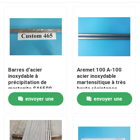
Barres d'acier
Aremet 100 A-100
inoxydable à
acier inoxydable
précipitation de
martensitique à très
martenite S46500
haute résistance
haute résistance pour
À la maison
envoyer une
envoyer une
applications
chirurgicales
demande
demande
Produits
Vidéos