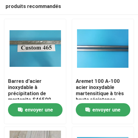
produits recommandés
Barres d'acier
Aremet 100 A-100
inoxydable à
acier inoxydable
précipitation de
martensitique à très
À la maison
martenite S46500
haute résistance
haute résistance pour
envoyer une
envoyer une
applications
Produits
chirurgicales
demande
demande
Vidéos