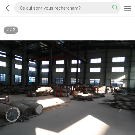
2
/
3