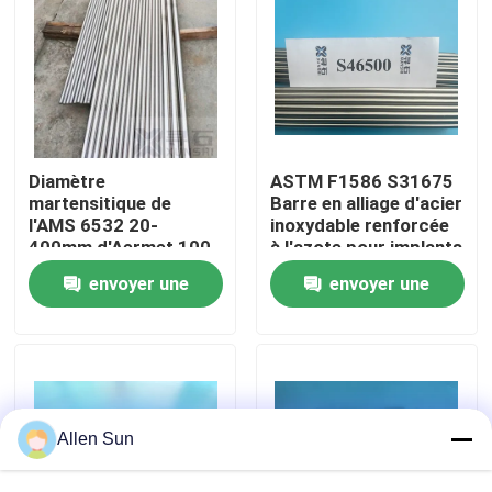
À propos de nous
Visite de l'usine
Diamètre
ASTM F1586 S31675
Contrôle de la qualité
martensitique de
Barre en alliage d'acier
l'AMS 6532 20-
inoxydable renforcée
400mm d'Aermet 100
à l'azote pour implants
chirurgicaux
Nous contacter
envoyer une
envoyer une
demande
demande
Nouvelles
Les affaires
Allen Sun
Demandez un devis