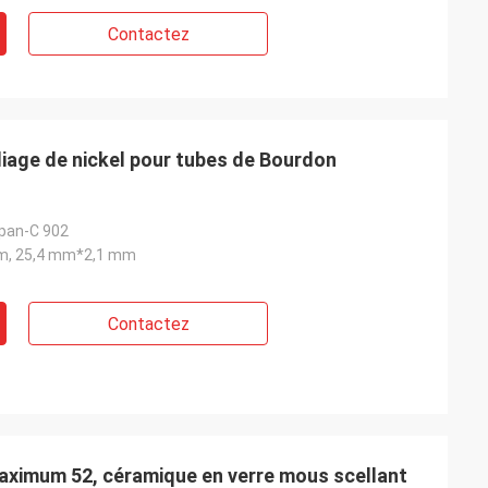
Contactez
liage de nickel pour tubes de Bourdon
Span-C 902
m, 25,4 mm*2,1 mm
Contactez
maximum 52, céramique en verre mous scellant