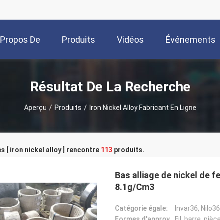
 Propos De
Produits
Vidéos
Événements
Nous
Résultat De La Recherche
Aperçu
/
Produits
/
Iron Nickel Alloy Fabricant En Ligne
s [ iron nickel alloy ] rencontre
113
produits.
Bas alliage de nickel de 
8.1g/Cm3
Catégorie égale:
Invar36, Nilo3
Formes d'approvisionnement:
Fil, barre, piè