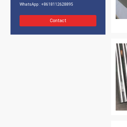
WhatsApp :
+8618112628895
Contact