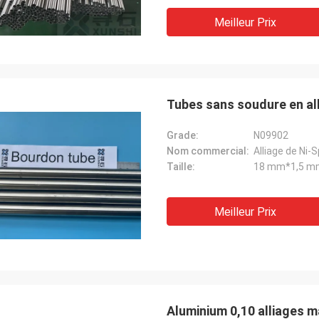
Meilleur Prix
Tubes sans soudure en al
Grade:
N09902
Nom commercial:
Alliage de Ni-
Taille:
18 mm*1,5 m
Meilleur Prix
Aluminium 0,10 alliages 