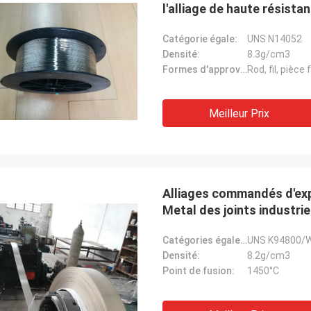
l'alliage de haute résista
Catégorie égale:
UNS N14052
Densité:
8.3g/cm3
Formes d'approvisionnement:
Rod, fil, pièce
Meilleur Prix
Alliages commandés d'expa
Metal des joints industrie
Catégories égales:
UNS K94800/W. 
Densité:
8.2g/cm3
Point de fusion:
1450°C