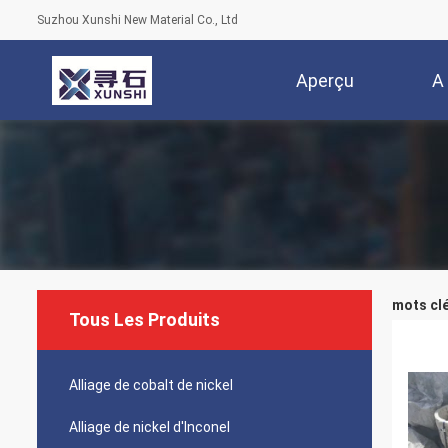
Suzhou Xunshi New Material Co., Ltd
Aperçu
A
mots clé
Tous Les Produits
Alliage de cobalt de nickel
Alliage de nickel d'Inconel