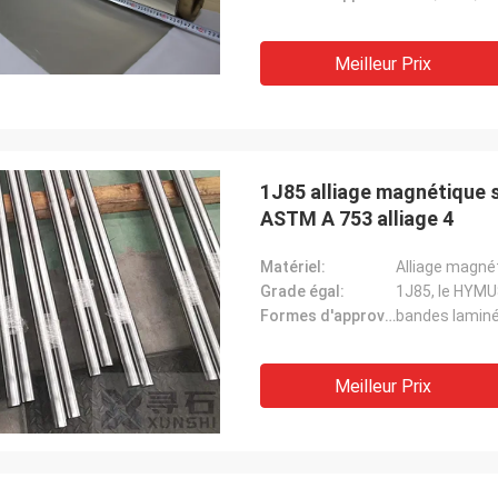
Meilleur Prix
1J85 alliage magnétique s
ASTM A 753 alliage 4
Matériel:
Alliage magnét
Grade égal:
1J85, le HYMU
Formes d'approvisionnement:
bandes laminée
Meilleur Prix