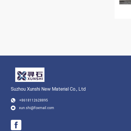
Suzhou Xunshi New Material Co., Ltd
+8618112628895
xun.shi@foxmail.com