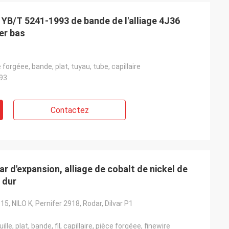
l YB/T 5241-1993 de bande de l'alliage 4J36
er bas
ce forgéee, bande, plat, tuyau, tube, capillaire
93
Contactez
 d'expansion, alliage de cobalt de nickel de
 dur
5, NILO K, Pernifer 2918, Rodar, Dilvar P1
ille, plat, bande, fil, capillaire, pièce forgéee, finewire