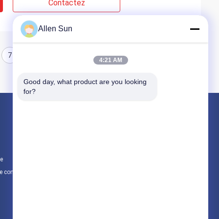
Contactez
Allen Sun
7
8
4:21 AM
Good day, what product are you looking 
for?
Produits
Alliage de cobalt de nickel
Alliage de nickel d'Inconel
te
Alliages magnétiques mous
e confidentialité
Toutes les catégories