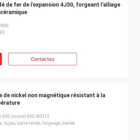
 de fer de l'expansion 4J50, forgeant l'alliage
 céramique
, N50
93
Contactez
e de nickel non magnétique résistant à la
pérature
e 600, inconel 600, NS312
que, tuyau, barre ronde, forgeage, bande