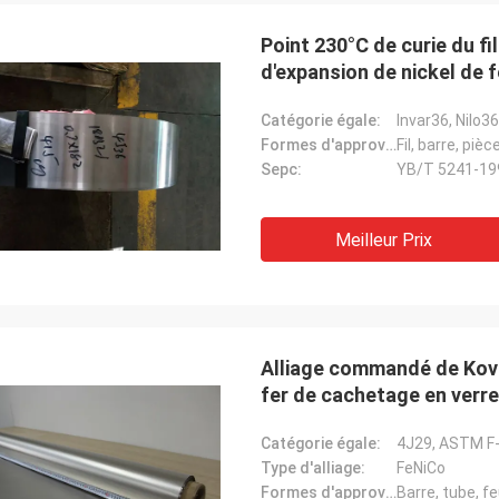
Point 230°C de curie du fi
d'expansion de nickel de f
Catégorie égale:
Invar36, Nilo36
Formes d'approvisionnement:
Fil, barre, piè
Sepc:
YB/T 5241-19
Weree de Daniel
Meilleur Prix
 la relation d'affaires pendant 3
, grand associé pour l'alliage de
de nickel !
Alliage commandé de Kovar
fer de cachetage en verre
Catégorie égale:
4J29, ASTM F-1
Type d'alliage:
FeNiCo
Formes d'approvisionnement:
Barre, tube, feu