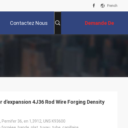
French
Contactez Nous
Demande De
Soumission
fer d'expansion 4J36 Rod Wire Forging Density
6, Pernifer 36, en 1,3912, UNS K93600
ce forgéee, bande, plat, tuyau, tube, capillaire