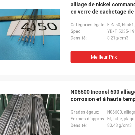
alliage de nickel commandé
en verre de cachetage de
Catégories égales:
FeNi50, Nilo51
Spec:
YB/T 5235-19
Densité:
8.21g/cm3
Meilleur Prix
N06600 Inconel 600 alliag
corrosion et à haute tem
Grades égaux:
N06600, alliag
Formes d'approvisionnement:
Fil, tube, pla
Densité:
80,43 g/cm3