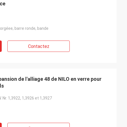
nce
 forgéee, barre ronde, bande
Contactez
nsion de l'alliage 48 de NILO en verre pour
ls
Nr. 1,3922, 1,3926 et 1,3927