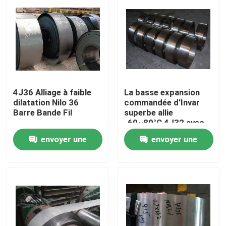
4J36 Alliage à faible
La basse expansion
dilatation Nilo 36
commandée d'Invar
Barre Bande Fil
superbe allie
-60~80°C 4J32 avec
du manganèse
envoyer une
envoyer une
0.20~0.60
À la maison
demande
demande
Produits
Vidéos