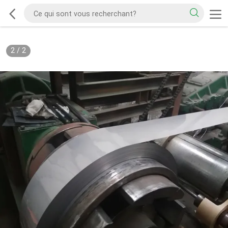
2
/
2