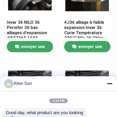
À propos de nous
Invar 36 NILO 36
4J36 alliage à faible
Pernifer 36 bas
expansion Invar 36
Visite de l'usine
alliages d'expansion
Curie Température
d'ASTM F 1684
230°C Nilo 36 Chine
Origine Livraison
envoyer une
envoyer une
Contrôle de la qualité
rapide
demande
demande
Nous contacter
Nouvelles
Allen Sun
Les affaires
5:34 PM
Good day, what product are you looking 
INVAR 36 4J36 alliage
Alliage à faible
Demandez un devis