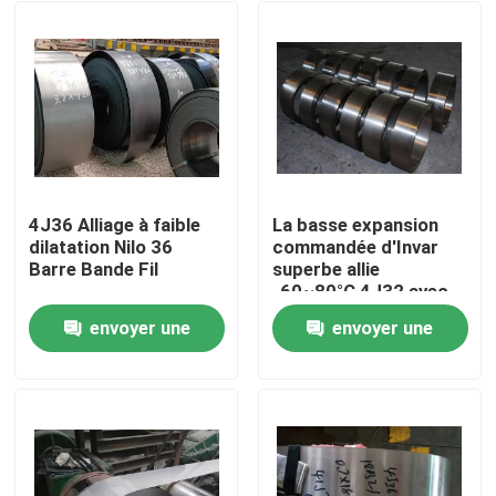
4J36 Alliage à faible
La basse expansion
dilatation Nilo 36
commandée d'Invar
Barre Bande Fil
superbe allie
-60~80°C 4J32 avec
du manganèse
envoyer une
envoyer une
0.20~0.60
demande
demande