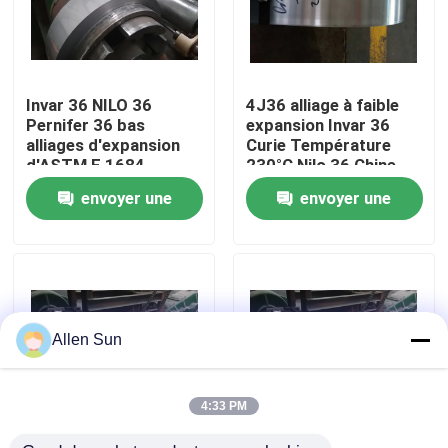
Invar 36 NILO 36
4J36 alliage à faible
Pernifer 36 bas
expansion Invar 36
alliages d'expansion
Curie Température
d'ASTM F 1684
230°C Nilo 36 Chine
Origine Livraison
envoyer une
envoyer une
rapide
demande
demande
À la maison
Allen Sun
Produits
4:33 PM
Vidéos