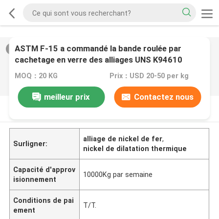
ASTM F-15 a commandé la bande roulée par
2
/
0
cachetage en verre des alliages UNS K94610
d'expansion
MOQ：20 KG
Prix：USD 20-50 per kg
meilleur prix
Contactez nous
DESCRIPTION DE PRODUIT
alliage de nickel de fer
,
Surligner:
nickel de dilatation thermique
Capacité d'approv
10000Kg par semaine
isionnement
Conditions de pai
T/T.
ement